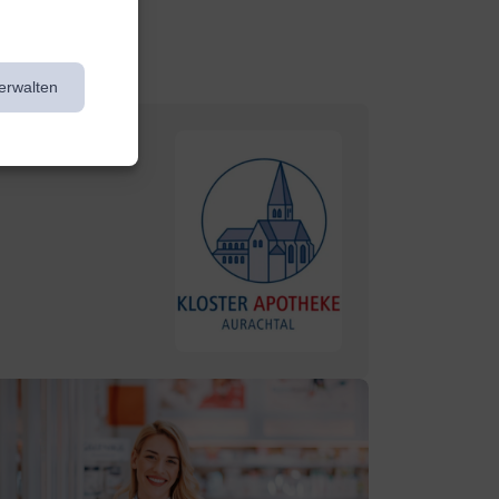
en Angeboten.
erwalten