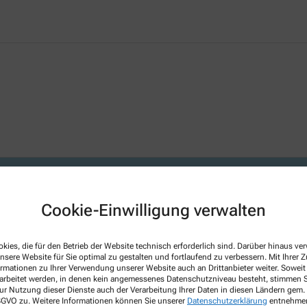
Notdienstapotheke in Ihrer Nähe.
Cookie-Einwilligung verwalten
 Herzen!
kies, die für den Betrieb der Website technisch erforderlich sind. Darüber hinaus v
nsere Website für Sie optimal zu gestalten und fortlaufend zu verbessern. Mit Ihrer
ormationen zu Ihrer Verwendung unserer Website auch an Drittanbieter weiter. Soweit
rarbeitet werden, in denen kein angemessenes Datenschutzniveau besteht, stimmen Si
ice rund um Ihre Gesundheit und Ihr Wohlbefinden. Unser Ziel ist es, Sie
ur Nutzung dieser Dienste auch der Verarbeitung Ihrer Daten in diesen Ländern gem. 
eiten Leistungsspektrum, fachkundiger und persönlicher Beratung und umf
 DSGVO zu. Weitere Informationen können Sie unserer
Datenschutzerklärung
entnehme