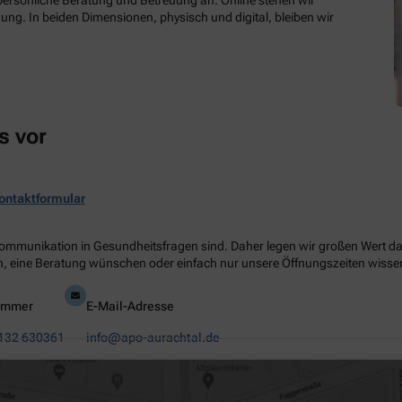
e persönliche Beratung und Betreuung an. Online stehen wir
ung. In beiden Dimensionen, physisch und digital, bleiben wir
s vor
ontaktformular
Kommunikation in Gesundheitsfragen sind. Daher legen wir großen Wert dara
, eine Beratung wünschen oder einfach nur unsere Öffnungszeiten wissen 
ummer
E-Mail-Adresse
132 630361
info@apo-aurachtal.de