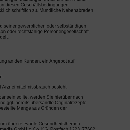
von diesen Geschäftsbedingungen
klich schriftlich zu. Mündliche Nebenabreden
nd seiner gewerblichen oder selbständigen
son oder rechtsfähige Personengesellschaft,
delt.
erung an den Kunden, ein Angebot auf
n.
f Arzneimittelmissbrauch besteht.
bar sein sollte, werden Sie hierüber nach
nd ggf. bereits übersandte Originalrezepte
 bestellte Menge aus Gründen der
, um über relevante Gesundheitsthemen
life media GmbH & Co. KG, Postfach 1223, 77602