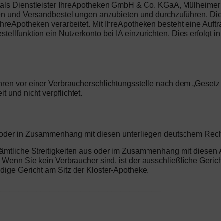
als Dienstleister IhreApotheken GmbH & Co. KGaA, Mülheimer S
ngen und Versandbestellungen anzubieten und durchzuführen. Di
Apotheken verarbeitet. Mit IhreApotheken besteht eine Auftr
ellfunktion ein Nutzerkonto bei IA einzurichten. Dies erfolgt in
ren vor einer Verbraucherschlichtungsstelle nach dem „Gesetz üb
 und nicht verpflichtet.
us oder in Zusammenhang mit diesen unterliegen deutschem Rec
r sämtliche Streitigkeiten aus oder im Zusammenhang mit diese
enn Sie kein Verbraucher sind, ist der ausschließliche Gericht
ge Gericht am Sitz der Kloster-Apotheke.
_____________________________________