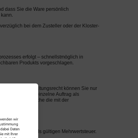
und dass Sie die Ware persönlich
 kann.
nverzüglich bei dem Zusteller oder der Kloster-
rozesses erfolgt – schnellstmöglich in
leichbaren Produkts vorgeschlagen.
ke. Ein Zurückbehaltungsrecht können Sie nur
hung gilt jeder einzelne Auftrag als
erungen, oder solche die mit der
erwenden wir
 Zustimmung
 dabei Daten
nklusive der jeweils gültigen Mehrwertsteuer.
e mit Ihrer