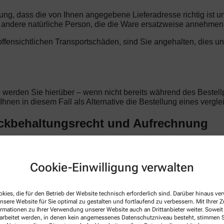
llung, dass die von Ihnen angegebene Lieferadresse richtig ist 
ndere natürliche Person, die die Ware ersatzweise annehmen
t offensichtlichen Transportschäden, sind Sie angehalten, dies u
o werden Sie hierüber – wenn nicht bereits während des Bestellp
d Ihnen in diesem Fall als Alternative die Bestellung eines verg
ückbehaltungsrecht und Aufrechnung
en Begleichung des Kaufpreises im Eigentum der Kloster-Apothe
Vertragsverhältnis beruhen. Im Falle laufender Geschäftsbezie
oster-Apotheke anerkannte oder rechtskräftig festgestellte Ford
Cookie-Einwilligung verwalten
rechtigen Sie zur Aufrechnung.
kies, die für den Betrieb der Website technisch erforderlich sind. Darüber hinaus v
nsere Website für Sie optimal zu gestalten und fortlaufend zu verbessern. Mit Ihrer
ormationen zu Ihrer Verwendung unserer Website auch an Drittanbieter weiter. Soweit
tellung. Alle Preise sind Endpreise in Euro und verstehen sich i
rarbeitet werden, in denen kein angemessenes Datenschutzniveau besteht, stimmen Si
iert. Der Kaufpreis ist unmittelbar mit Vertragsschluss fällig.