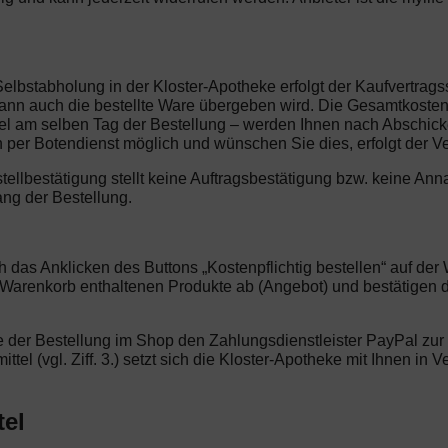
Selbstabholung in der Kloster-Apotheke erfolgt der Kaufvertra
nn auch die bestellte Ware übergeben wird. Die Gesamtkosten fü
gel am selben Tag der Bestellung – werden Ihnen nach Abschicke
 per Botendienst möglich und wünschen Sie dies, erfolgt der V
stellbestätigung stellt keine Auftragsbestätigung bzw. keine 
ang der Bestellung.
ch das Anklicken des Buttons „Kostenpflichtig bestellen“ auf d
m Warenkorb enthaltenen Produkte ab (Angebot) und bestätigen
e der Bestellung im Shop den Zahlungsdienstleister PayPal zur 
ittel (vgl. Ziff. 3.) setzt sich die Kloster-Apotheke mit Ihnen i
tel