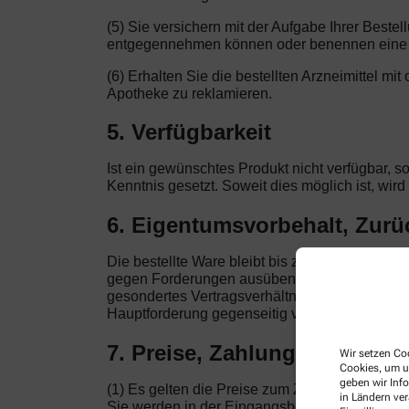
(5) Sie versichern mit der Aufgabe Ihrer Beste
entgegennehmen können oder benennen eine a
(6) Erhalten Sie die bestellten Arzneimittel mi
Apotheke zu reklamieren.
5. Verfügbarkeit
Ist ein gewünschtes Produkt nicht verfügbar, s
Kenntnis gesetzt. Soweit dies möglich ist, wir
6. Eigentumsvorbehalt, Zur
Die bestellte Ware bleibt bis zur vollständig
gegen Forderungen ausüben, die auf demselben 
gesondertes Vertragsverhältnis. Nur von der Kl
Hauptforderung gegenseitig verknüpft sind, be
7. Preise, Zahlung
Wir setzen Coo
Cookies, um u
geben wir Inf
(1) Es gelten die Preise zum Zeitpunkt der Bes
in Ländern ve
Sie werden in der Eingangsbestätigung dokument