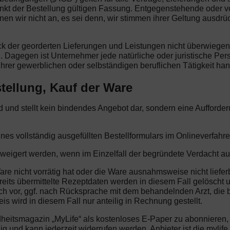
nkt der Bestellung gültigen Fassung. Entgegenstehende oder 
wir nicht an, es sei denn, wir stimmen ihrer Geltung ausdrüc
eck der georderten Lieferungen und Leistungen nicht überwiege
. Dagegen ist Unternehmer jede natürliche oder juristische Per
hrer gewerblichen oder selbständigen beruflichen Tätigkeit han
tellung, Kauf der Ware
end und stellt kein bindendes Angebot dar, sondern eine Aufford
ines vollständig ausgefüllten Bestellformulars im Onlineverfahre
rweigert werden, wenn im Einzelfall der begründete Verdacht au
Ware nicht vorrätig hat oder die Ware ausnahmsweise nicht liefer
reits übermittelte Rezeptdaten werden in diesem Fall gelöscht u
ich vor, ggf. nach Rücksprache mit dem behandelnden Arzt, die
s wird in diesem Fall nur anteilig in Rechnung gestellt.
dheitsmagazin „MyLife“ als kostenloses E-Paper zu abonnieren
illig und kann jederzeit widerrufen werden. Anbieter ist die my