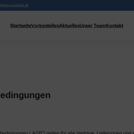
o@apo-aurachtal.de
Startseite
Vorbestellen
Aktuelles
Unser Team
Kontakt
bedingungen
edingungen („AGB”) gelten für alle Verträge, Lieferungen und 