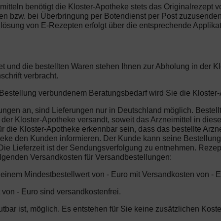
imitteln benötigt die Kloster-Apotheke stets das Originalrezept 
gen bzw. bei Überbringung per Botendienst per Post zuzusenden.
lösung von E-Rezepten erfolgt über die entsprechende Applikat
et und die bestellten Waren stehen Ihnen zur Abholung in der 
chrift verbracht.
r Bestellung verbundenem Beratungsbedarf wird Sie die Kloster-
ungen an, sind Lieferungen nur in Deutschland möglich. Bestell
er Kloster-Apotheke versandt, soweit das Arzneimittel in dieser 
 die Kloster-Apotheke erkennbar sein, dass das bestellte Arzne
heke den Kunden informieren. Der Kunde kann seine Bestellung 
ie Lieferzeit ist der Sendungsverfolgung zu entnehmen. Rezeptp
folgenden Versandkosten für Versandbestellungen:
b einem Mindestbestellwert von - Euro mit Versandkosten von - E
 von - Euro sind versandkostenfrei.
mutbar ist, möglich. Es entstehen für Sie keine zusätzlichen Ko