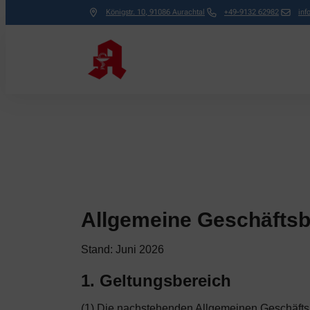
Königstr. 10
,
91086
Aurachtal
+49-9132 62982
inf
Allgemeine Geschäfts
Stand: Juni 2026
1. Geltungsbereich
(1) Die nachstehenden Allgemeinen Geschäftsb